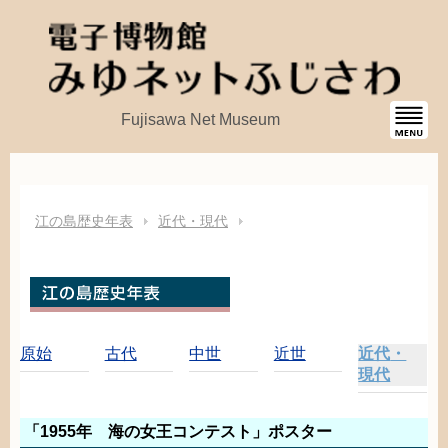
Fujisawa Net Museum
江
の
島
歴史
年表
近代
・
現代
原始
古代
中世
近世
近代
・
現代
「1955
年
海
の
女王
コンテスト」ポスター