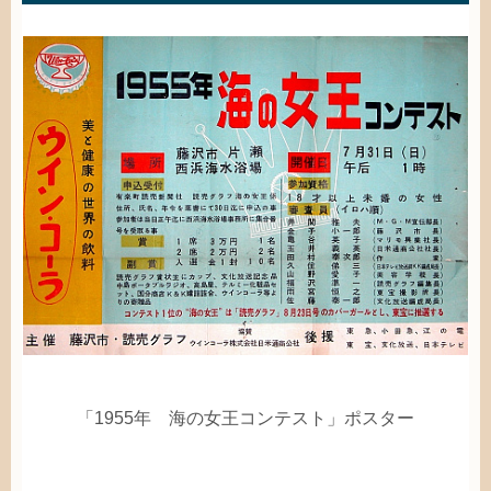
「1955
年
海
の
女王
コンテスト」ポスター