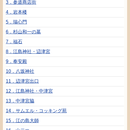
3．
参道
商店街
4．
岩本楼
5．
瑞
心
門
6．
杉山和一
の
墓
7．
福石
8．
江島神社
・
辺津
宮
9．
奉安殿
10．
八坂神社
11．
辺津宮
出口
12．
江島神社
・
中津宮
13．
中津
宮脇
14．サムエル
・
コッキング
苑
15．
江
の
島大師