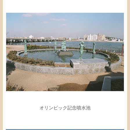
オリンピック
記念
噴水
池