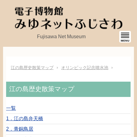
Fujisawa Net Museum
江
の
島
歴史
散策
マップ
オリンピック
記念
噴水
池
江
の
島
歴史
散策
マップ
一覧
1．
江
の
島
弁天橋
2．
青銅
鳥居