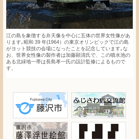
江
の
島
を
象徴
する
弁天
像
を
中心
に
五体
の
世界
女性
像
があ
ります｡
昭和
39
年
(1964）の
東京
オリンピックで
江
の
島
がヨット
競技
の
会場
になったことを
記念
しています｡な
お、
世界
女性
像
の
製作
者
は
加藤顕清
氏
で、この
噴水
池
の
ある
北
緑地
一帯
は
長島孝一
氏
の
設計
監修
によるもので
す。