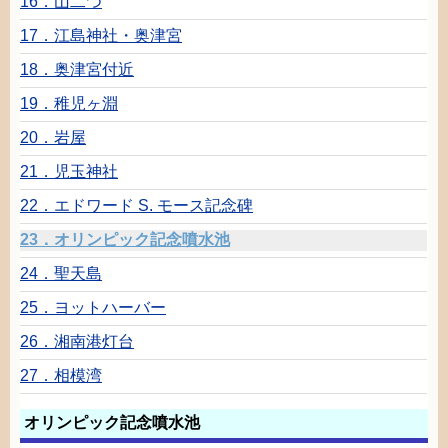
16．
山
二
つ
17．
江島神社
・
奥津
宮
18．
奥津
宮
付近
19．
稚児
ヶ
淵
20．
岩屋
21．
児玉神社
22．エドワード S. モース
記念碑
23．オリンピック
記念
噴水
池
24．
聖天
島
25．ヨットハーバー
26．
湘南港灯台
27．
相模湾
オリンピック
記念
噴水
池