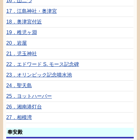
16．
山
二
つ
17．
江島神社
・
奥津
宮
18．
奥津
宮
付近
19．
稚児
ヶ
淵
20．
岩屋
21．
児玉神社
22．エドワード S. モース
記念碑
23．オリンピック
記念
噴水
池
24．
聖天
島
25．ヨットハーバー
26．
湘南港灯台
27．
相模湾
奉安殿