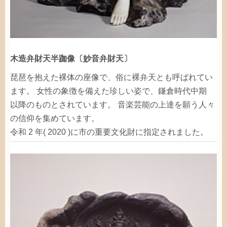
木造
弁財天
半
跏
像
〔
妙音
弁財天
〕
琵琶
を
抱
えた
裸体
の
座像
で、
俗
に
裸
弁天
とも
呼
ばれてい
ます。
女性
の
象徴
を
備
えた
珍
しい
姿
で、
鎌倉時代
中期
以降
のものとされています。
音楽
芸能
の
上達
を
願
う
人々
の
信仰
を
集
めています。
令和
2
年
( 2020 )に
市
の
重要文化財
に
指定
されました。