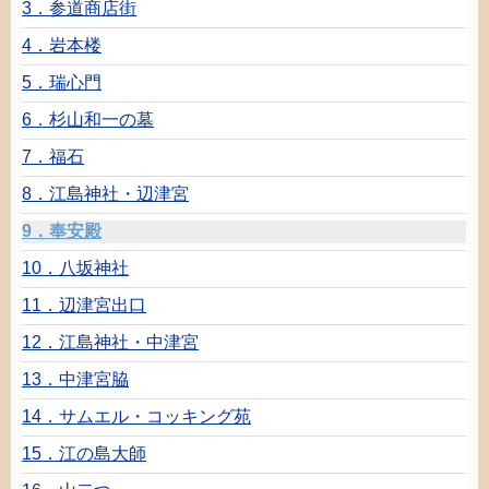
3．
参道
商店街
4．
岩本楼
5．
瑞
心
門
6．
杉山和一
の
墓
7．
福石
8．
江島神社
・
辺津
宮
9．
奉安殿
10．
八坂神社
11．
辺津宮
出口
12．
江島神社
・
中津宮
13．
中津
宮脇
14．サムエル
・
コッキング
苑
15．
江
の
島大師