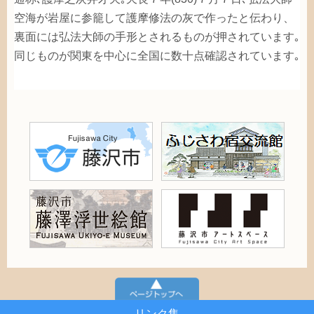
空海
が
岩屋
に
参
籠
して
護摩
修法
の
灰
で
作
ったと
伝
わり、
裏面
には
弘法大師
の
手形
とされるものが
押
されています｡
同
じものが
関東
を
中心
に
全国
に
数
十
点
確認
されています｡
リンク集