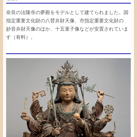
奈良
の
法隆寺
の
夢殿
をモデルとして
建
てられました。
国
指定
重要文化財
の
八
臂
弁財天
像
、
市
指定
重要文化財
の
妙音
弁財天
像
のほか、
十五
童子
像
などが
安置
されていま
す（
有料
）。