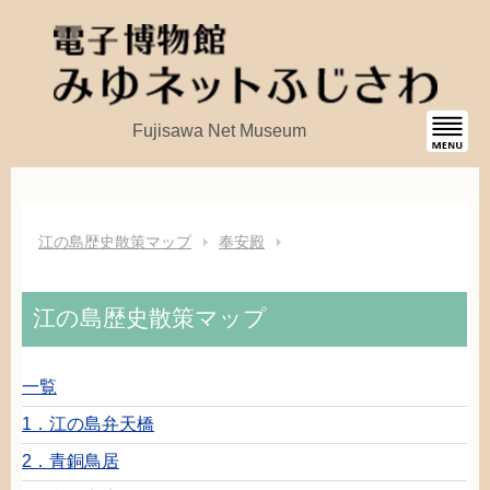
Fujisawa Net Museum
江
の
島
歴史
散策
マップ
奉安殿
江
の
島
歴史
散策
マップ
一覧
1．
江
の
島
弁天橋
2．
青銅
鳥居