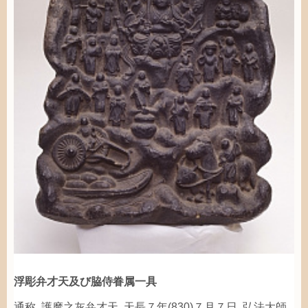
浮彫
弁才天
及
び
脇侍
眷属
一
具
通称
､
護摩
之
灰
弁才天
｡
天長
７
年
(830)７
月
７
日
､
弘法大師