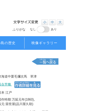
小
中
大
ふりがな
なし
あり
の島の歴史
映像ギャラリー
東海道
中
栗毛
彌次馬
草津
落合芳幾
日本
江戸
製作時期
:
万延元年
(1860)。
板元
:
當世屋
(
品川屋久助
)