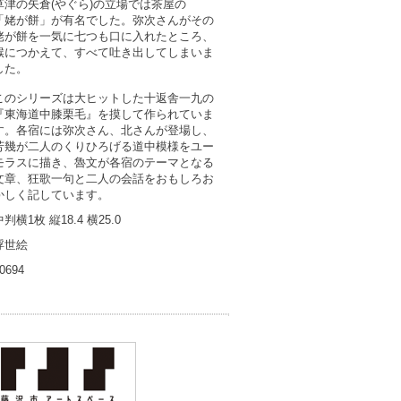
草津
の
矢倉
(やぐら)の
立場
では
茶屋
の
「
姥が餅
」が
有名
でした。
弥次
さんがその
姥が餅
を
一気
に
七
つも
口
に
入
れたところ、
喉
につかえて、すべて
吐
き
出
してしまいま
した。
このシリーズは
大
ヒットした
十返舎一九
の
『
東海道中膝栗毛
』を
摸
して
作
られていま
す。
各宿
には
弥次
さん、
北
さんが
登場
し、
芳幾
が
二人
のくりひろげる
道中
模様
をユー
モラスに
描
き、
魯文
が
各宿
のテーマとなる
文章
、
狂歌一句
と
二人
の
会話
をおもしろお
かしく
記
しています。
中判横1枚
縦
18.4
横
25.0
浮世絵
0694