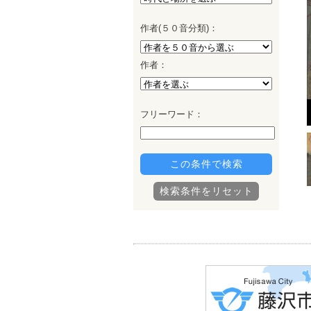
作者
(５０
音分類
)：
作者
：
フリーワード：