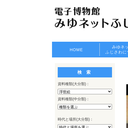
みゆネ
HOME
ふじさわに
検 索
資料種類
(
大分類
)：
資料種類
(
中分類
)：
時代
と
場所
(
大分類
)：