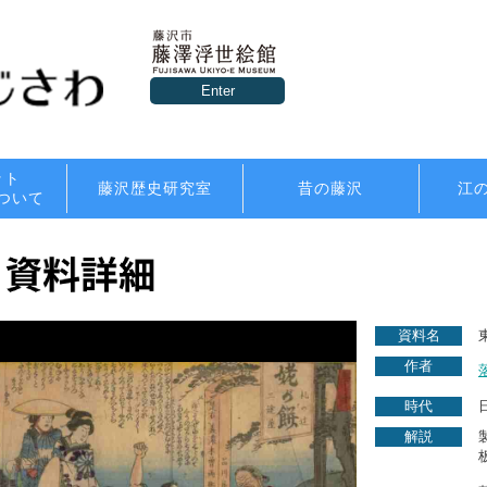
Enter
ット
藤沢歴史研究室
昔の藤沢
江
ついて
資料名
作者
時代
解説