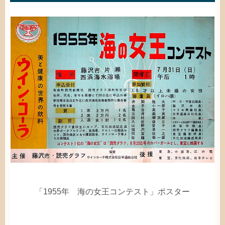
「1955
年
海
の
女王
コンテスト」ポスター