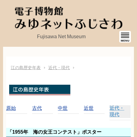
Fujisawa Net Museum
江
の
島
歴史
年表
近代
・
現代
原始
古代
中世
近世
近代
・
現代
「1955
年
海
の
女王
コンテスト」ポスター