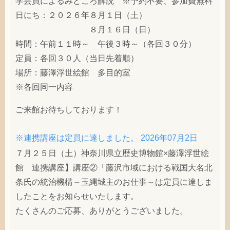
学芸員によるみどころ解説 ※予約不要、参加費無料
日にち：２０２６年８月１日（土）
８月１６日（日）
時間：午前１１時～ 午後３時～（各回３０分）
定員：各回３０人（当日先着順）
場所：藤澤浮世絵館 多目的室
※各回同一内容
ご来館お待ちしております！
※連携講座は定員に達しました。
2026年07月2日
７月２５日（土）神奈川県立歴史博物館×藤澤浮世絵
館 連携講座】講座②「藤沢市域における戦国大名北
条氏の統治機構～玉縄城主のお仕事～は定員に達しま
したことをお知らせいたします。
たくさんのご応募、ありがとうございました。