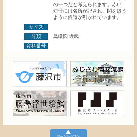
の
一
つだと
考
えられます。
赤
い
短冊
には
名所
が
記
され、
間
を
縫
う
ように
鉄道
が
引
かれています。
サイズ
分類
鳥瞰図
近畿
資料番号