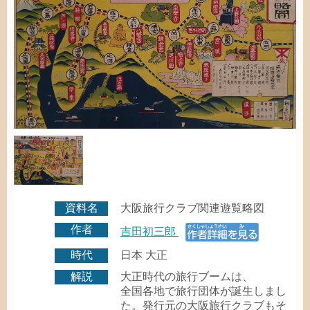
資料名
大阪
旅行
クラブ
関連
遊覧
略図
作者
吉田初三郎
時代
日本
大正
解説
大正時代
の
旅行
ブームは、
全国各地
で
旅行
団体
が
誕生
しまし
た。
発行
元
の
大阪
旅行
クラブもそ