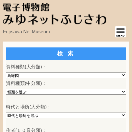
Fujisawa Net Museum
検 索
資料種類
(
大分類
)：
資料種類
(
中分類
)：
時代
と
場所
(
大分類
)：
作者
(５０
音分類
)：