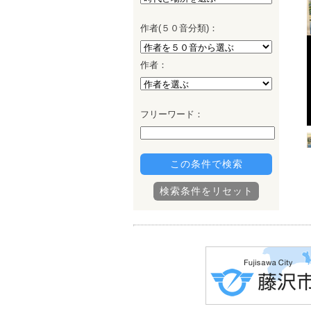
作者
(５０
音分類
)：
作者
：
フリーワード：