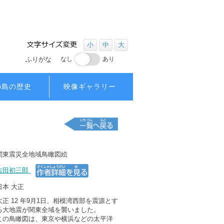
小
中
大
ふりがな
なし
あり
の島の歴史
映像ギャラリー
関東
震災
全
地域
鳥瞰
図絵
吉田初三郎
日本
大正
大正
12
年
9
月1日
、
相模湾
西部
を
震源
とす
る
大地震
が
関東
全域
を
襲
いました。
この
鳥瞰図
は、
東京
や
横浜
などの
太平洋