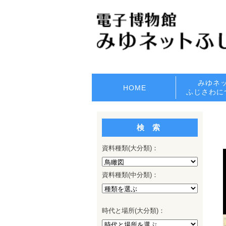
みゆネ
HOME
ふじさわに
検 索
資料種類
(
大分類
)：
資料種類
(
中分類
)：
時代
と
場所
(
大分類
)：