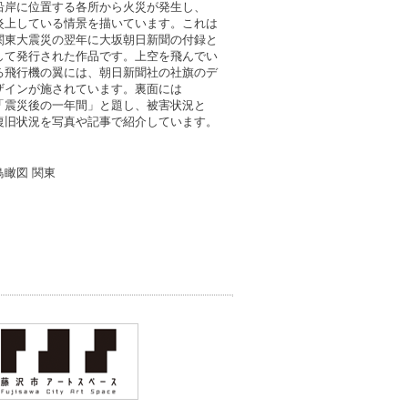
沿岸
に
位置
する
各所
から
火災
が
発生
し、
炎上
している
情景
を
描
いています。これは
関東大震災
の
翌年
に
大坂
朝日新聞
の
付録
と
して
発行
された
作品
です。
上空
を
飛
んでい
る
飛行機
の
翼
には、
朝日新聞社
の
社旗
のデ
ザインが
施
されています。
裏面
には
「
震災後
の
一
年間
」と
題
し、
被害状況
と
復旧
状況
を
写真
や
記事
で
紹介
しています。
鳥瞰図
関東