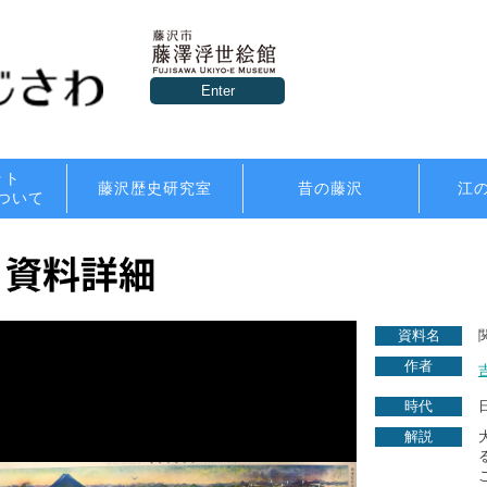
Enter
ット
藤沢歴史研究室
昔の藤沢
江
ついて
資料名
作者
時代
解説