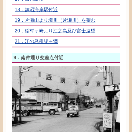
18．
鵠沼海岸駅
付近
19．
片瀬山
より
境川
（
片瀬川
）を
望
む
20．
稲村ヶ崎
より
江之島
及
び
富士
遠望
21．
江
の
島
稚児
ヶ
淵
9．
南仲
通
り
交差点
付近