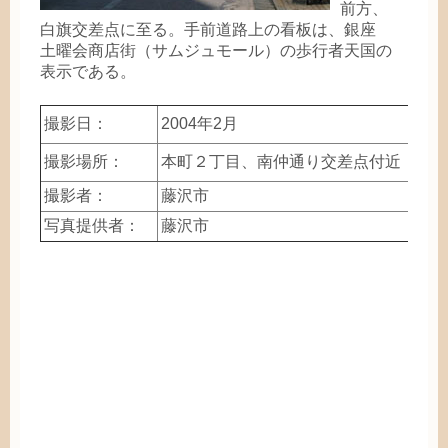
前方
、
白旗
交差点
に
至
る。
手前
道路
上
の
看板
は、
銀座
土曜会
商店街
（サムジュモール）の
歩行者天国
の
表示
である。
撮影
日
：
2004
年
2
月
撮影
場所
：
本町
２
丁目
、
南仲
通
り
交差点
付近
撮影
者
：
藤沢市
写真
提供者
：
藤沢市