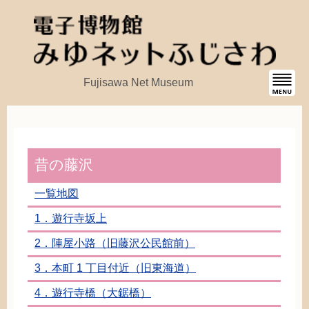
Fujisawa Net Museum
昔
の藤沢
一覧
地図
1．
遊行寺坂
上
2．
陣屋
小路
（
旧
藤沢
公民館
前
）
3．
本町
1
丁目
付近
（
旧東海道
）
4．
遊行寺
橋
（
大鋸
橋
）