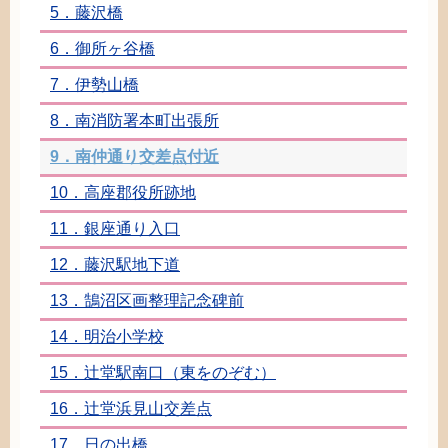
5．
藤沢
橋
6．
御所ヶ谷
橋
7．
伊勢山
橋
8．
南消防署
本町
出張所
9．
南仲
通
り
交差点
付近
10．
高座郡
役所
跡地
11．
銀座通
り
入口
12．
藤沢駅
地下道
13．
鵠沼
区画整理
記念碑
前
14．
明治小学校
15．
辻堂駅
南口
（
東
をのぞむ）
16．
辻堂
浜見山
交差点
17．
日
の
出
橋