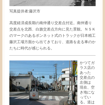
写真
提供者
:
藤沢市
高度経済成長期
の
南仲
通
り
交差点
付近
。
南仲
通
り
交差点
を
北西
、
白旗
交差点
方向
に
見
た
景観
。ＮＳＫ
のマークのあるボンネット
式
のトラックが
日本精工
藤沢
工場
方面
から
出
てきており、
道路
を
走
る
車
のか
たちに
時代
が
感
じられる。
かつてガ
ラス
店
の
あった
交差点
の
左側
は
現在
、
空
き
地
にな
ってい
る。
道
は